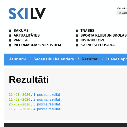
Pieteik
SĀKUMS
TRASES
AKTUALITĀTES
SPORTA KLUBI UN SKOLAS
PAR LSF
INSTRUKTORI
INFORMĀCIJA SPORTISTIEM
KALNU SLĒPOŠANA
Jaunumi
/
Sacensību kalendārs
/
Rezultāti
/
Izlases spo
Rezultāti
21 • 01 • 2026
/
1. posma rezultāti
11 • 02 • 2026
/
2. posma rezultāti
25 • 02 • 2026
/
3. posma rezultāti
11 • 03 • 2026
/
4. posma rezultāti