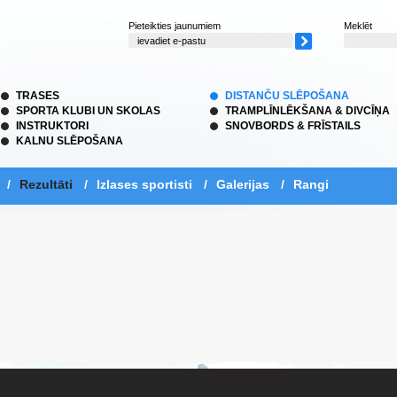
Pieteikties jaunumiem
Meklēt
TRASES
DISTANČU SLĒPOŠANA
SPORTA KLUBI UN SKOLAS
TRAMPLĪNLĒKŠANA & DIVCĪŅA
INSTRUKTORI
SNOVBORDS & FRĪSTAILS
KALNU SLĒPOŠANA
/
Rezultāti
/
Izlases sportisti
/
Galerijas
/
Rangi