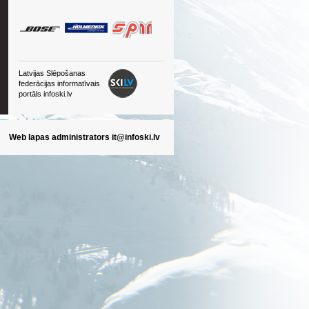
Latvijas Slēpošanas
federācijas informatīvais
portāls infoski.lv
Web lapas administrators
it@infoski.lv