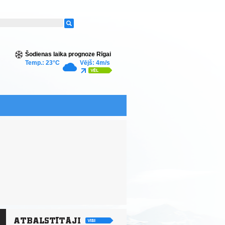
Šodienas laika prognoze Rīgai
Temp.: 23°C
Vējš: 4m/s