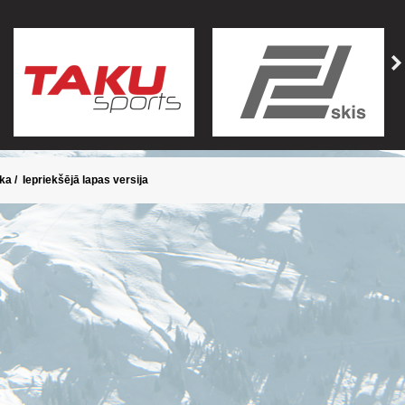
ika
/
Iepriekšējā lapas versija