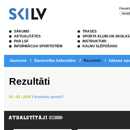
Pieteik
SĀKUMS
TRASES
AKTUALITĀTES
SPORTA KLUBI UN SKOLAS
PAR LSF
INSTRUKTORI
INFORMĀCIJA SPORTISTIEM
KALNU SLĒPOŠANA
Jaunumi
/
Sacensību kalendārs
/
Rezultāti
/
Izlases spo
Rezultāti
01 • 03 • 2025
/
Komandu sprints F