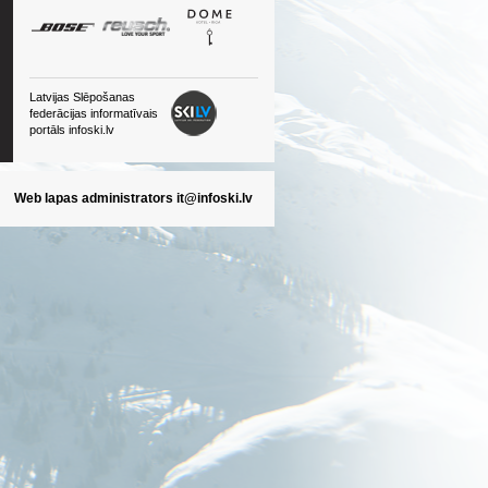
Latvijas Slēpošanas
federācijas informatīvais
portāls infoski.lv
Web lapas administrators
it@infoski.lv