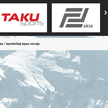
ika
/
Iepriekšējā lapas versija