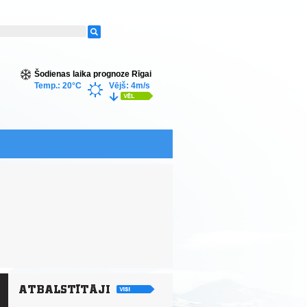
Šodienas laika prognoze Rīgai
Temp.: 20°C
Vējš: 4m/s