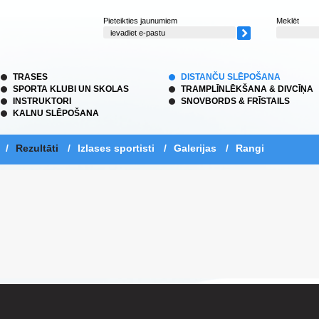
Pieteikties jaunumiem
Meklēt
TRASES
DISTANČU SLĒPOŠANA
SPORTA KLUBI UN SKOLAS
TRAMPLĪNLĒKŠANA & DIVCĪŅA
INSTRUKTORI
SNOVBORDS & FRĪSTAILS
KALNU SLĒPOŠANA
/
Rezultāti
/
Izlases sportisti
/
Galerijas
/
Rangi