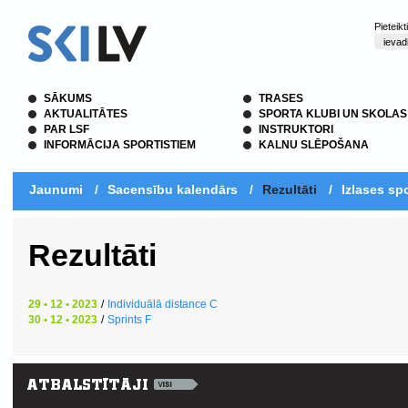
Pieteik
SĀKUMS
TRASES
AKTUALITĀTES
SPORTA KLUBI UN SKOLAS
PAR LSF
INSTRUKTORI
INFORMĀCIJA SPORTISTIEM
KALNU SLĒPOŠANA
Jaunumi
/
Sacensību kalendārs
/
Rezultāti
/
Izlases spo
Rezultāti
29 • 12 • 2023
/
Individuālā distance C
30 • 12 • 2023
/
Sprints F