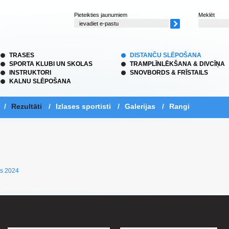
Pieteikties jaunumiem
Meklēt
TRASES
DISTANČU SLĒPOŠANA
SPORTA KLUBI UN SKOLAS
TRAMPLĪNLĒKŠANA & DIVCĪŅA
INSTRUKTORI
SNOVBORDS & FRĪSTAILS
KALNU SLĒPOŠANA
/
Rezultāti
/
Izlases sportisti
/
Galerijas
/
Rangi
s 2024