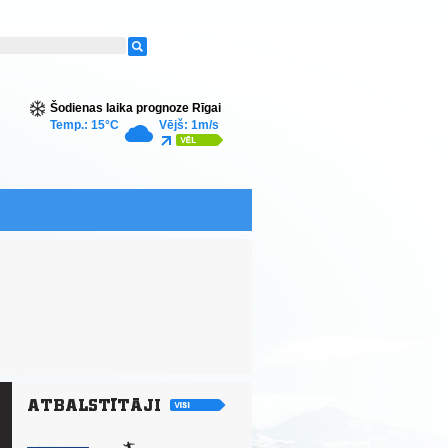
Šodienas laika prognoze Rīgai
Temp.: 15°C
Vējš: 1m/s