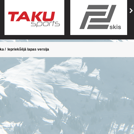
ika
/
Iepriekšējā lapas versija