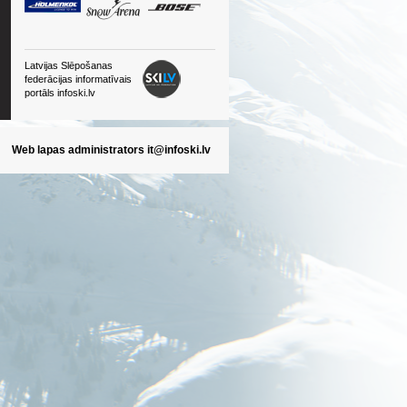
Latvijas Slēpošanas
federācijas informatīvais
portāls infoski.lv
Web lapas administrators
it@infoski.lv