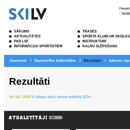
Pieteik
SĀKUMS
TRASES
AKTUALITĀTES
SPORTA KLUBI UN SKOLAS
PAR LSF
INSTRUKTORI
INFORMĀCIJA SPORTISTIEM
KALNU SLĒPOŠANA
Jaunumi
/
Sacensību kalendārs
/
Rezultāti
/
Izlases spo
Rezultāti
16 • 02 • 2024
/
Latvijas skolu ziemas festivāls 2024