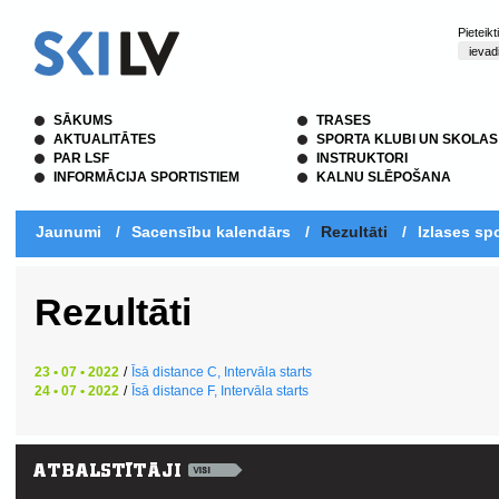
Pieteik
SĀKUMS
TRASES
AKTUALITĀTES
SPORTA KLUBI UN SKOLAS
PAR LSF
INSTRUKTORI
INFORMĀCIJA SPORTISTIEM
KALNU SLĒPOŠANA
Jaunumi
/
Sacensību kalendārs
/
Rezultāti
/
Izlases spo
Rezultāti
23 • 07 • 2022
/
Īsā distance C, Intervāla starts
24 • 07 • 2022
/
Īsā distance F, Intervāla starts