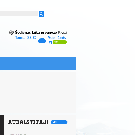
Šodienas laika prognoze Rīgai
Temp.: 23°C
Vējš: 4m/s