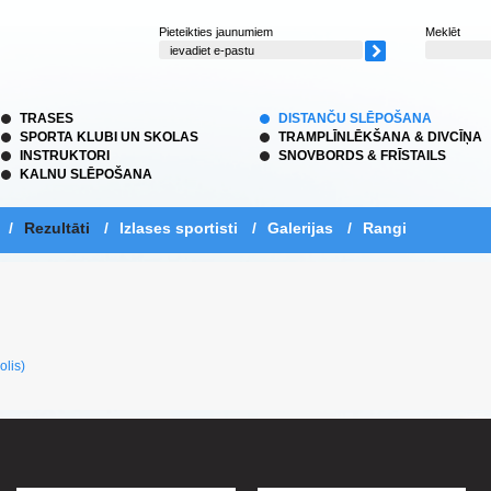
Pieteikties jaunumiem
Meklēt
TRASES
DISTANČU SLĒPOŠANA
SPORTA KLUBI UN SKOLAS
TRAMPLĪNLĒKŠANA & DIVCĪŅA
INSTRUKTORI
SNOVBORDS & FRĪSTAILS
KALNU SLĒPOŠANA
/
Rezultāti
/
Izlases sportisti
/
Galerijas
/
Rangi
olis)