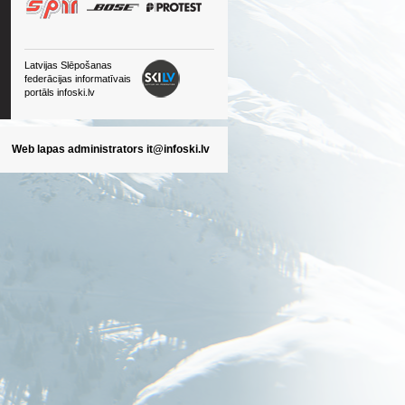
Latvijas Slēpošanas
federācijas informatīvais
portāls infoski.lv
Web lapas administrators
it@infoski.lv