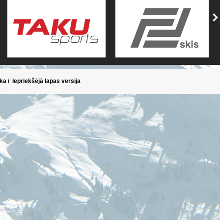
ika
/
Iepriekšējā lapas versija