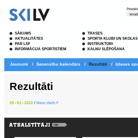
Pieteik
SĀKUMS
TRASES
AKTUALITĀTES
SPORTA KLUBI UN SKOLAS
PAR LSF
INSTRUKTORI
INFORMĀCIJA SPORTISTIEM
KALNU SLĒPOŠANA
Jaunumi
/
Sacensību kalendārs
/
Rezultāti
/
Izlases spo
Rezultāti
29 • 01 • 2022
/
Masu starts F