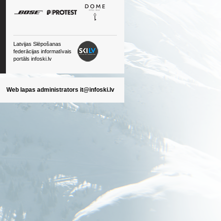
Latvijas Slēpošanas
federācijas informatīvais
portāls infoski.lv
Web lapas administrators
it@infoski.lv