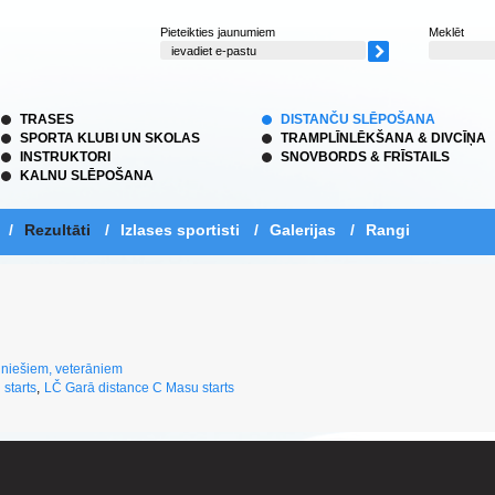
Pieteikties jaunumiem
Meklēt
TRASES
DISTANČU SLĒPOŠANA
SPORTA KLUBI UN SKOLAS
TRAMPLĪNLĒKŠANA & DIVCĪŅA
INSTRUKTORI
SNOVBORDS & FRĪSTAILS
KALNU SLĒPOŠANA
/
Rezultāti
/
Izlases sportisti
/
Galerijas
/
Rangi
uniešiem, veterāniem
starts
,
LČ Garā distance C Masu starts