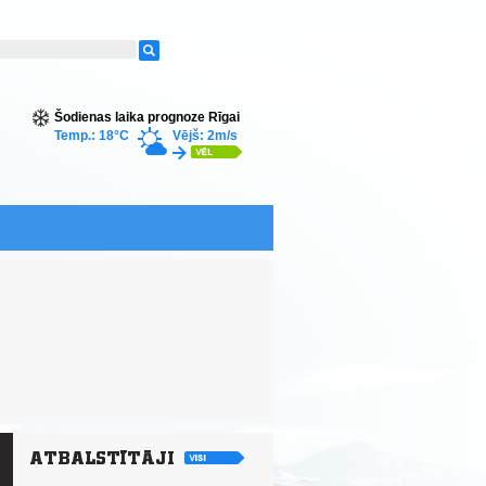
Šodienas laika prognoze Rīgai
Temp.: 18°C
Vējš: 2m/s