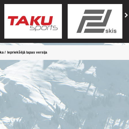
ika
/
Iepriekšējā lapas versija