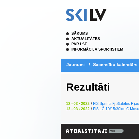
SĀKUMS
AKTUALITĀTES
PAR LSF
INFORMĀCIJA SPORTISTIEM
Jaunumi
/
Sacensību kalendārs
Rezultāti
12 • 03 • 2022
/
FIS Sprints F
,
Stafetes F ja
13 • 03 • 2022
/
FIS LČ 10/15/30km C Masu 