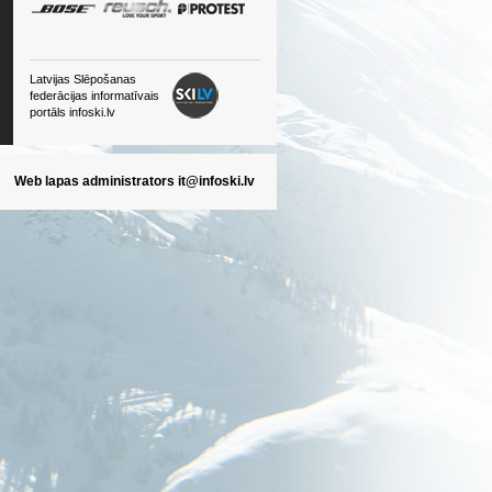
Latvijas Slēpošanas
federācijas informatīvais
portāls infoski.lv
Web lapas administrators
it@infoski.lv