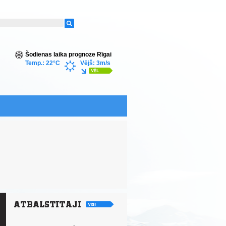
Šodienas laika prognoze Rīgai
Temp.: 22°C
Vējš: 3m/s