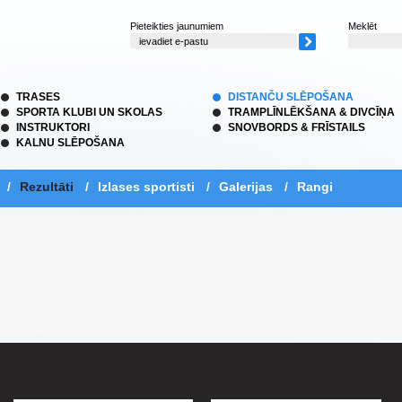
Pieteikties jaunumiem
Meklēt
TRASES
DISTANČU SLĒPOŠANA
SPORTA KLUBI UN SKOLAS
TRAMPLĪNLĒKŠANA & DIVCĪŅA
INSTRUKTORI
SNOVBORDS & FRĪSTAILS
KALNU SLĒPOŠANA
/
Rezultāti
/
Izlases sportisti
/
Galerijas
/
Rangi