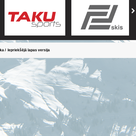
ika
/
Iepriekšējā lapas versija