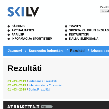
Pieteik
SĀKUMS
TRASES
AKTUALITĀTES
SPORTA KLUBI UN SKOLAS
PAR LSF
INSTRUKTORI
INFORMĀCIJA SPORTISTIEM
KALNU SLĒPOŠANA
Jaunumi
/
Sacensību kalendārs
/
Rezultāti
/
Izlases spo
Rezultāti
03 • 03 • 2019
/
Iedzīšanas F rezultāti
02 • 03 • 2019
/
Intervālu starta C rezultāti
01 • 03 • 2019
/
Sprint F rezultāti