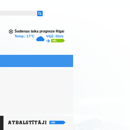
Šodienas laika prognoze Rīgai
Temp.: 17°C
Vējš: 0m/s