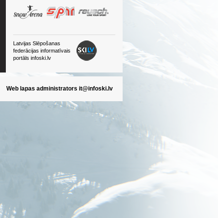
Latvijas Slēpošanas
federācijas informatīvais
portāls infoski.lv
Web lapas administrators
it@infoski.lv