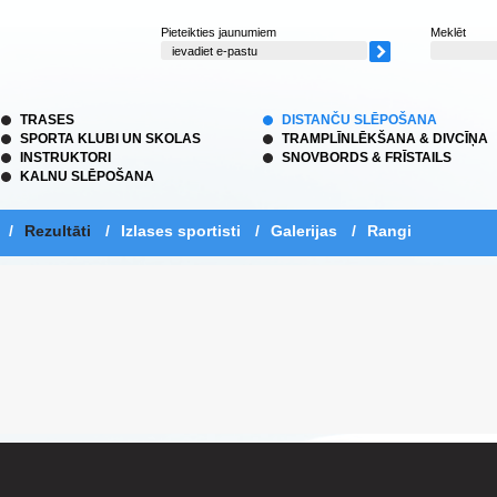
Pieteikties jaunumiem
Meklēt
TRASES
DISTANČU SLĒPOŠANA
SPORTA KLUBI UN SKOLAS
TRAMPLĪNLĒKŠANA & DIVCĪŅA
INSTRUKTORI
SNOVBORDS & FRĪSTAILS
KALNU SLĒPOŠANA
/
Rezultāti
/
Izlases sportisti
/
Galerijas
/
Rangi