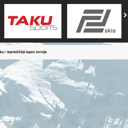
ika
/
Iepriekšējā lapas versija