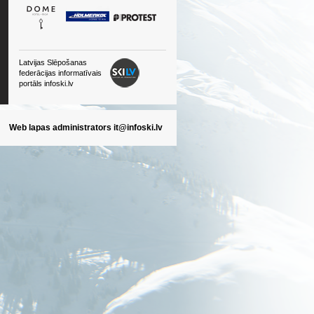
Latvijas Slēpošanas
federācijas informatīvais
portāls infoski.lv
Web lapas administrators
it@infoski.lv