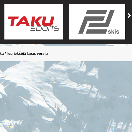
ika
/
Iepriekšējā lapas versija