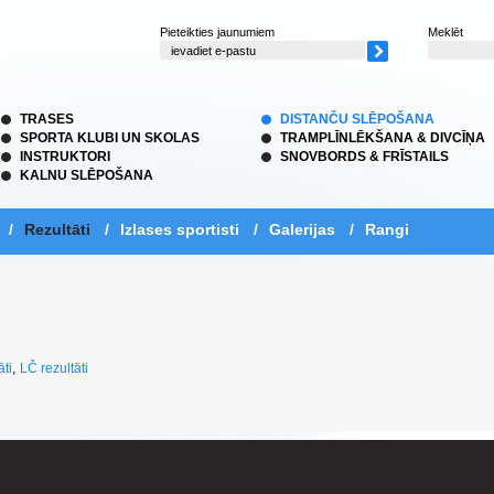
Pieteikties jaunumiem
Meklēt
TRASES
DISTANČU SLĒPOŠANA
SPORTA KLUBI UN SKOLAS
TRAMPLĪNLĒKŠANA & DIVCĪŅA
INSTRUKTORI
SNOVBORDS & FRĪSTAILS
KALNU SLĒPOŠANA
/
Rezultāti
/
Izlases sportisti
/
Galerijas
/
Rangi
āti
,
LČ rezultāti