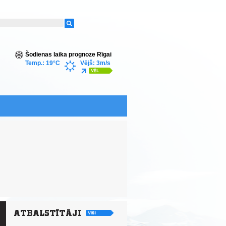
Šodienas laika prognoze Rīgai
Temp.: 19°C
Vējš: 3m/s