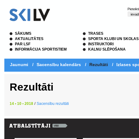
Pieteik
SĀKUMS
TRASES
AKTUALITĀTES
SPORTA KLUBI UN SKOLAS
PAR LSF
INSTRUKTORI
INFORMĀCIJA SPORTISTIEM
KALNU SLĒPOŠANA
Jaunumi
/
Sacensību kalendārs
/
Rezultāti
/
Izlases spo
Rezultāti
14 • 10 • 2018
/
Sacensību rezultāti