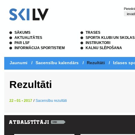
Pieteik
SĀKUMS
TRASES
AKTUALITĀTES
SPORTA KLUBI UN SKOLAS
PAR LSF
INSTRUKTORI
INFORMĀCIJA SPORTISTIEM
KALNU SLĒPOŠANA
Jaunumi
/
Sacensību kalendārs
/
Rezultāti
/
Izlases spo
Rezultāti
22 • 01 • 2017
/
Sacensību rezultāti