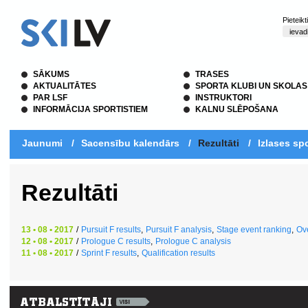
Pieteik
SĀKUMS
TRASES
AKTUALITĀTES
SPORTA KLUBI UN SKOLAS
PAR LSF
INSTRUKTORI
INFORMĀCIJA SPORTISTIEM
KALNU SLĒPOŠANA
Jaunumi
/
Sacensību kalendārs
/
Rezultāti
/
Izlases spo
Rezultāti
13 • 08 • 2017
/
Pursuit F results
,
Pursuit F analysis
,
Stage event ranking
,
Ove
12 • 08 • 2017
/
Prologue C results
,
Prologue C analysis
11 • 08 • 2017
/
Sprint F results
,
Qualification results