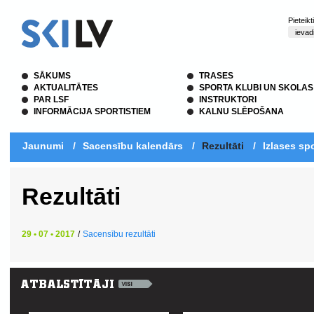
Pieteik
SĀKUMS
TRASES
AKTUALITĀTES
SPORTA KLUBI UN SKOLAS
PAR LSF
INSTRUKTORI
INFORMĀCIJA SPORTISTIEM
KALNU SLĒPOŠANA
Jaunumi
/
Sacensību kalendārs
/
Rezultāti
/
Izlases spo
Rezultāti
29 • 07 • 2017
/
Sacensību rezultāti