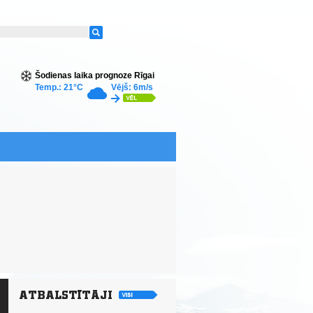
Šodienas laika prognoze Rīgai
Temp.: 21°C
Vējš: 6m/s