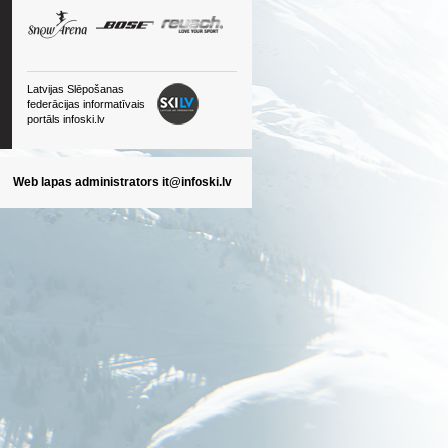
Latvijas Slēpošanas
federācijas informatīvais
portāls infoski.lv
Web lapas administrators
it@infoski.lv