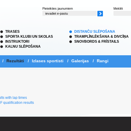
Pieteikties jaunumiem
Meklēt
TRASES
DISTANČU SLĒPOŠANA
SPORTA KLUBI UN SKOLAS
TRAMPLĪNLĒKŠANA & DIVCĪŅA
INSTRUKTORI
SNOVBORDS & FRĪSTAILS
KALNU SLĒPOŠANA
/
Rezultāti
/
Izlases sportisti
/
Galerijas
/
Rangi
lts with lap times
 F qualification results