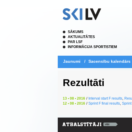
SĀKUMS
AKTUALITĀTES
PAR LSF
INFORMĀCIJA SPORTISTIEM
Jaunumi
/
Sacensību kalendārs
Rezultāti
13 • 08 • 2016
/
Interval start F results
,
Resu
12 • 08 • 2016
/
Sprint F final results
,
Sprint