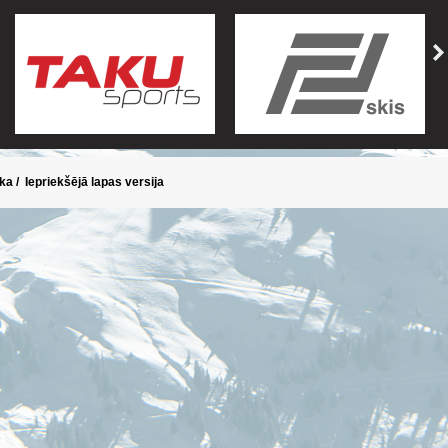
ika
/
Iepriekšējā lapas versija