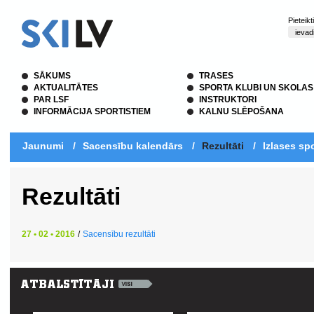
Pieteik
SĀKUMS
TRASES
AKTUALITĀTES
SPORTA KLUBI UN SKOLAS
PAR LSF
INSTRUKTORI
INFORMĀCIJA SPORTISTIEM
KALNU SLĒPOŠANA
Jaunumi
/
Sacensību kalendārs
/
Rezultāti
/
Izlases spo
Rezultāti
27 • 02 • 2016
/
Sacensību rezultāti