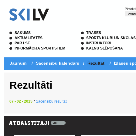
Pieteik
SĀKUMS
TRASES
AKTUALITĀTES
SPORTA KLUBI UN SKOLAS
PAR LSF
INSTRUKTORI
INFORMĀCIJA SPORTISTIEM
KALNU SLĒPOŠANA
Jaunumi
/
Sacensību kalendārs
/
Rezultāti
/
Izlases spo
Rezultāti
07 • 02 • 2015
/
Sacensību rezultāti