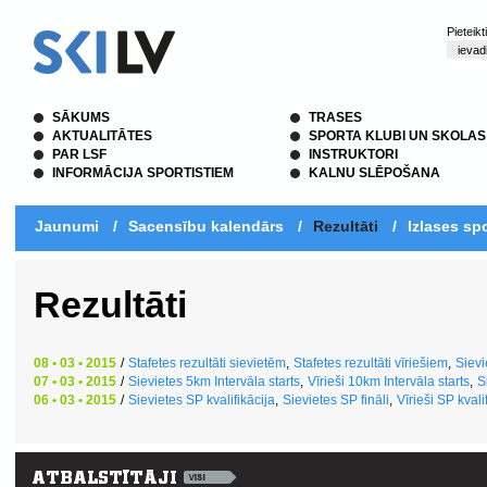
Pieteik
SĀKUMS
TRASES
AKTUALITĀTES
SPORTA KLUBI UN SKOLAS
PAR LSF
INSTRUKTORI
INFORMĀCIJA SPORTISTIEM
KALNU SLĒPOŠANA
Jaunumi
/
Sacensību kalendārs
/
Rezultāti
/
Izlases spo
Rezultāti
08 • 03 • 2015
/
Stafetes rezultāti sievietēm
,
Stafetes rezultāti vīriešiem
,
Sievi
07 • 03 • 2015
/
Sievietes 5km Intervāla starts
,
Vīrieši 10km Intervāla starts
,
S
06 • 03 • 2015
/
Sievietes SP kvalifikācija
,
Sievietes SP fināli
,
Vīrieši SP kvali