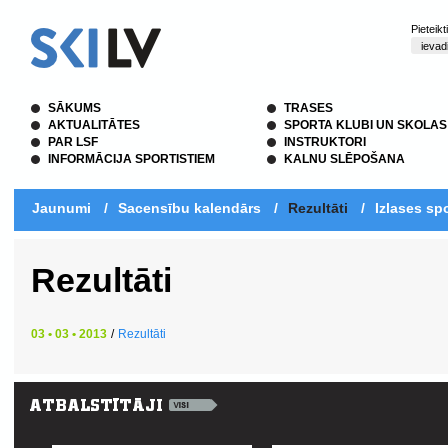
Pieteik
SĀKUMS
TRASES
AKTUALITĀTES
SPORTA KLUBI UN SKOLAS
PAR LSF
INSTRUKTORI
INFORMĀCIJA SPORTISTIEM
KALNU SLĒPOŠANA
Jaunumi
/
Sacensību kalendārs
/
Rezultāti
/
Izlases spo
Rezultāti
03 • 03 • 2013
/
Rezultāti