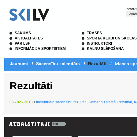
Pieteik
SĀKUMS
TRASES
AKTUALITĀTES
SPORTA KLUBI UN SKOLAS
PAR LSF
INSTRUKTORI
INFORMĀCIJA SPORTISTIEM
KALNU SLĒPOŠANA
Jaunumi
/
Sacensību kalendārs
/
Rezultāti
/
Izlases spo
Rezultāti
09 • 02 • 2013
/
Individuālo sacensību rezultāti
,
Komandu stafešu rezultāti
,
K