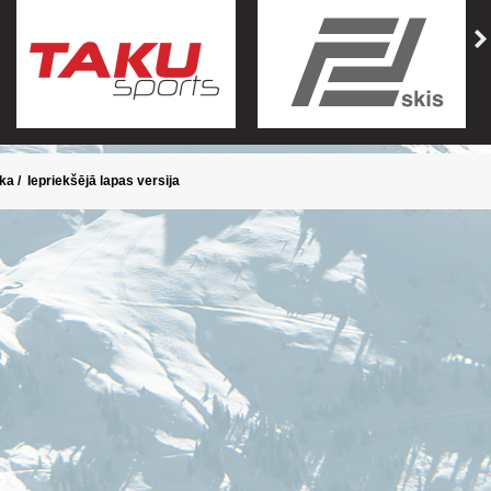
ika
/
Iepriekšējā lapas versija