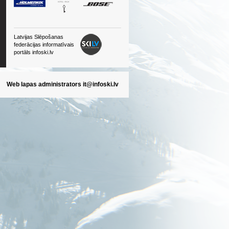
Latvijas Slēpošanas
federācijas informatīvais
portāls infoski.lv
Web lapas administrators
it@infoski.lv