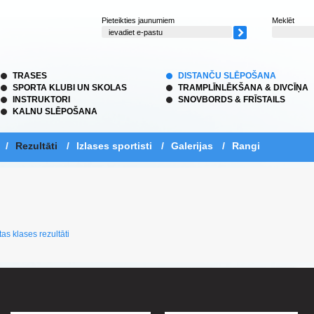
Pieteikties jaunumiem
Meklēt
TRASES
DISTANČU SLĒPOŠANA
SPORTA KLUBI UN SKOLAS
TRAMPLĪNLĒKŠANA & DIVCĪŅA
INSTRUKTORI
SNOVBORDS & FRĪSTAILS
KALNU SLĒPOŠANA
/
Rezultāti
/
Izlases sportisti
/
Galerijas
/
Rangi
as klases rezultāti