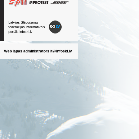
Latvijas Slēpošanas
federācijas informatīvais
portāls infoski.lv
Web lapas administrators
it@infoski.lv