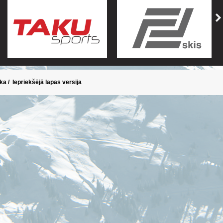
ika
/
Iepriekšējā lapas versija