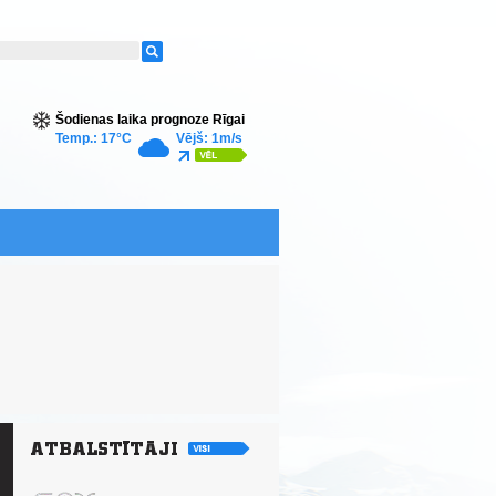
Šodienas laika prognoze Rīgai
Temp.: 17°C
Vējš: 1m/s