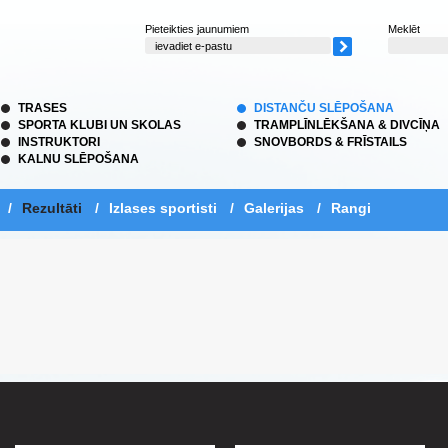
Pieteikties jaunumiem
Meklēt
TRASES
DISTANČU SLĒPOŠANA
SPORTA KLUBI UN SKOLAS
TRAMPLĪNLĒKŠANA & DIVCĪŅA
INSTRUKTORI
SNOVBORDS & FRĪSTAILS
KALNU SLĒPOŠANA
/
Rezultāti
/
Izlases sportisti
/
Galerijas
/
Rangi