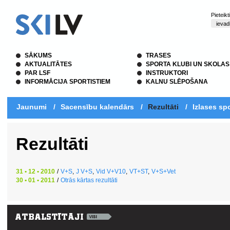
Pieteik
SĀKUMS
TRASES
AKTUALITĀTES
SPORTA KLUBI UN SKOLAS
PAR LSF
INSTRUKTORI
INFORMĀCIJA SPORTISTIEM
KALNU SLĒPOŠANA
Jaunumi
/
Sacensību kalendārs
/
Rezultāti
/
Izlases spo
Rezultāti
31 • 12 • 2010
/
V+S
,
J V+S
,
Vid V+V10
,
VT+ST
,
V+S+Vet
30 • 01 • 2011
/
Otrās kārtas rezultāti