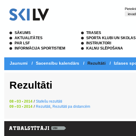
Pieteik
SĀKUMS
TRASES
AKTUALITĀTES
SPORTA KLUBI UN SKOLAS
PAR LSF
INSTRUKTORI
INFORMĀCIJA SPORTISTIEM
KALNU SLĒPOŠANA
Jaunumi
/
Sacensību kalendārs
/
Rezultāti
/
Izlases spo
Rezultāti
08 • 03 • 2014
/
Stafešu rezultāti
09 • 03 • 2014
/
Rezultāti
,
Rezultāti pa distancēm