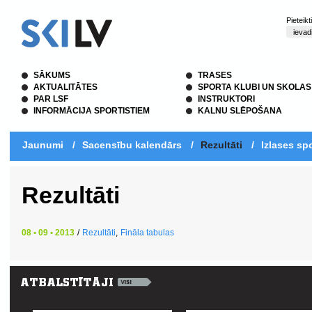
Pieteik
SĀKUMS
TRASES
AKTUALITĀTES
SPORTA KLUBI UN SKOLAS
PAR LSF
INSTRUKTORI
INFORMĀCIJA SPORTISTIEM
KALNU SLĒPOŠANA
Jaunumi
/
Sacensību kalendārs
/
Rezultāti
/
Izlases spo
Rezultāti
08 • 09 • 2013
/
Rezultāti
,
Fināla tabulas