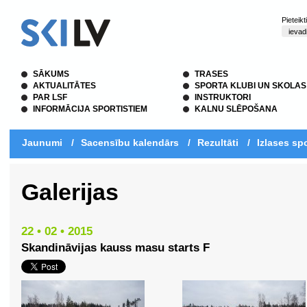
Pieteik
SĀKUMS
TRASES
AKTUALITĀTES
SPORTA KLUBI UN SKOLAS
PAR LSF
INSTRUKTORI
INFORMĀCIJA SPORTISTIEM
KALNU SLĒPOŠANA
Jaunumi
/
Sacensību kalendārs
/
Rezultāti
/
Izlases spo
Galerijas
22 • 02 • 2015
Skandināvijas kauss masu starts F