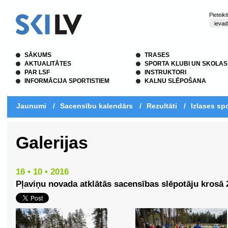
Pieteik
SĀKUMS
TRASES
AKTUALITĀTES
SPORTA KLUBI UN SKOLAS
PAR LSF
INSTRUKTORI
INFORMĀCIJA SPORTISTIEM
KALNU SLĒPOŠANA
Jaunumi
/
Sacensību kalendārs
/
Rezultāti
/
Izlases spo
Galerijas
16 • 10 • 2016
Pļaviņu novada atklātās sacensības slēpotāju krosā 