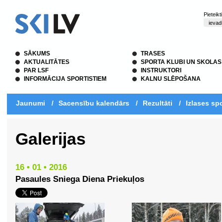
Pieteik
SĀKUMS
TRASES
AKTUALITĀTES
SPORTA KLUBI UN SKOLAS
PAR LSF
INSTRUKTORI
INFORMĀCIJA SPORTISTIEM
KALNU SLĒPOŠANA
Jaunumi
/
Sacensību kalendārs
/
Rezultāti
/
Izlases spo
Galerijas
16 • 01 • 2016
Pasaules Sniega Diena Priekuļos