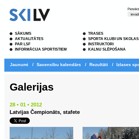
Pieteik
SĀKUMS
TRASES
AKTUALITĀTES
SPORTA KLUBI UN SKOLAS
PAR LSF
INSTRUKTORI
INFORMĀCIJA SPORTISTIEM
KALNU SLĒPOŠANA
Jaunumi
/
Sacensību kalendārs
/
Rezultāti
/
Izlases spo
Galerijas
28 • 01 • 2012
Latvijas Čempionāts, stafete