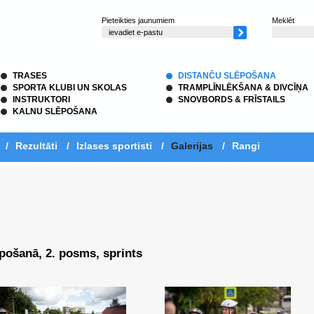
Pieteikties jaunumiem
Meklēt
TRASES
DISTANČU SLĒPOŠANA
SPORTA KLUBI UN SKOLAS
TRAMPLĪNLĒKŠANA & DIVCĪŅA
INSTRUKTORI
SNOVBORDS & FRĪSTAILS
KALNU SLĒPOŠANA
/
Rezultāti
/
Izlases sportisti
/
Galerijas
/
Rangi
ēpošanā, 2. posms, sprints