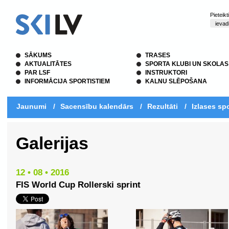
Pieteik
SĀKUMS
TRASES
AKTUALITĀTES
SPORTA KLUBI UN SKOLAS
PAR LSF
INSTRUKTORI
INFORMĀCIJA SPORTISTIEM
KALNU SLĒPOŠANA
Jaunumi
/
Sacensību kalendārs
/
Rezultāti
/
Izlases spo
Galerijas
12 • 08 • 2016
FIS World Cup Rollerski sprint