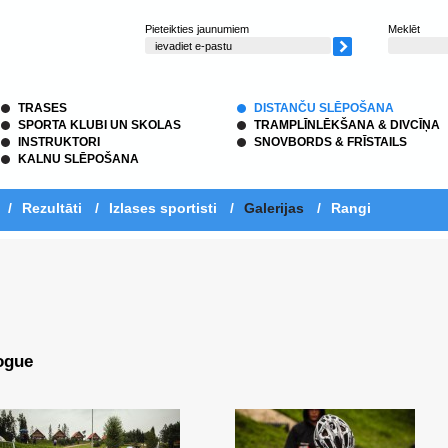
Pieteikties jaunumiem
Meklēt
TRASES
DISTANČU SLĒPOŠANA
SPORTA KLUBI UN SKOLAS
TRAMPLĪNLĒKŠANA & DIVCĪŅA
INSTRUKTORI
SNOVBORDS & FRĪSTAILS
KALNU SLĒPOŠANA
/
Rezultāti
/
Izlases sportisti
/
Galerijas
/
Rangi
ogue