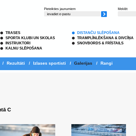
Pieteikties jaunumiem
Meklēt
TRASES
DISTANČU SLĒPOŠANA
SPORTA KLUBI UN SKOLAS
TRAMPLĪNLĒKŠANA & DIVCĪŅA
INSTRUKTORI
SNOVBORDS & FRĪSTAILS
KALNU SLĒPOŠANA
/
Rezultāti
/
Izlases sportisti
/
Galerijas
/
Rangi
ntā C