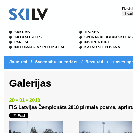
Pieteik
SĀKUMS
TRASES
AKTUALITĀTES
SPORTA KLUBI UN SKOLAS
PAR LSF
INSTRUKTORI
INFORMĀCIJA SPORTISTIEM
KALNU SLĒPOŠANA
Jaunumi
/
Sacensību kalendārs
/
Rezultāti
/
Izlases spo
Galerijas
20 • 01 • 2018
FIS Latvijas Čempionāts 2018 pirmais posms, sprints