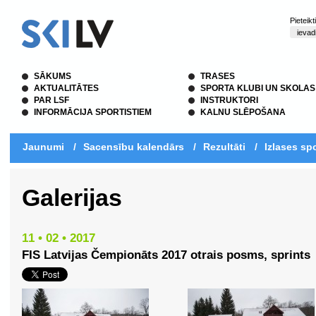
Pieteik
SĀKUMS
TRASES
AKTUALITĀTES
SPORTA KLUBI UN SKOLAS
PAR LSF
INSTRUKTORI
INFORMĀCIJA SPORTISTIEM
KALNU SLĒPOŠANA
Jaunumi
/
Sacensību kalendārs
/
Rezultāti
/
Izlases spo
Galerijas
11 • 02 • 2017
FIS Latvijas Čempionāts 2017 otrais posms, sprints