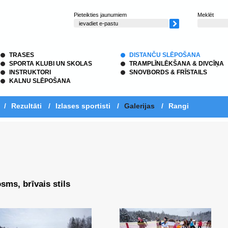
Pieteikties jaunumiem
Meklēt
TRASES
DISTANČU SLĒPOŠANA
SPORTA KLUBI UN SKOLAS
TRAMPLĪNLĒKŠANA & DIVCĪŅA
INSTRUKTORI
SNOVBORDS & FRĪSTAILS
KALNU SLĒPOŠANA
/
Rezultāti
/
Izlases sportisti
/
Galerijas
/
Rangi
sms, brīvais stils