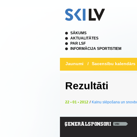
SĀKUMS
AKTUALITĀTES
PAR LSF
INFORMĀCIJA SPORTISTIEM
Jaunumi
/
Sacensību kalendārs
Rezultāti
22 • 01 • 2012
/
Kalnu slēpošana un snovb