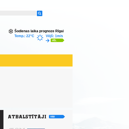
Šodienas laika prognoze Rīgai
Temp.: 22°C
Vējš: 1m/s