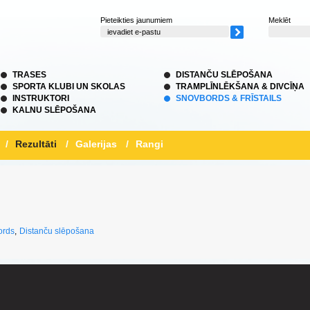
Pieteikties jaunumiem
Meklēt
TRASES
DISTANČU SLĒPOŠANA
SPORTA KLUBI UN SKOLAS
TRAMPLĪNLĒKŠANA & DIVCĪŅA
INSTRUKTORI
SNOVBORDS & FRĪSTAILS
KALNU SLĒPOŠANA
/
Rezultāti
/
Galerijas
/
Rangi
ords
,
Distanču slēpošana