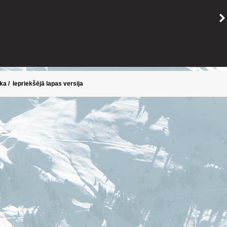
ika
/
Iepriekšējā lapas versija