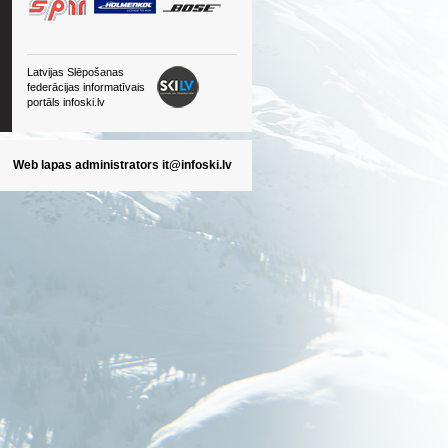
Latvijas Slēpošanas
federācijas informatīvais
portāls infoski.lv
Web lapas administrators
it@infoski.lv