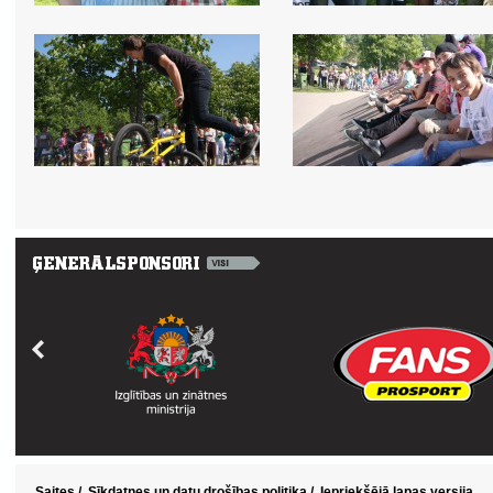
Saites
/
Sīkdatnes un datu drošības politika
/
Iepriekšējā lapas versija