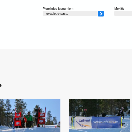
Pieteikties jaunumiem
Meklēt
e