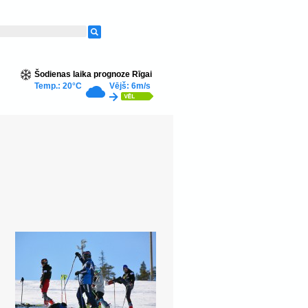
Šodienas laika prognoze Rīgai
Temp.: 20°C
Vējš: 6m/s