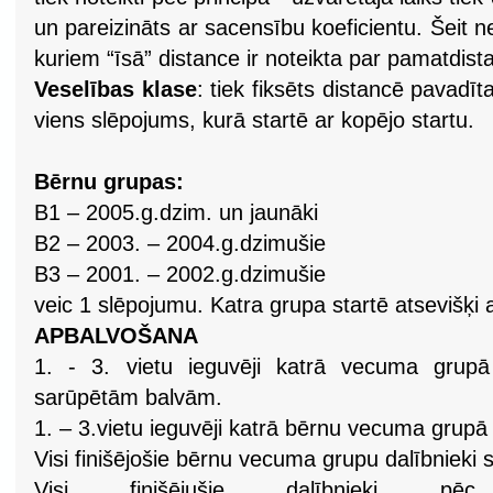
un pareizināts ar sacensību koeficientu. Šeit ne
kuriem “īsā” distance ir noteikta par pamatdista
Veselības klase
:
tiek fiksēts distancē pavadīt
viens slēpojums, kurā startē ar kopējo startu.
Bērnu grupas:
B1 – 2005.g.dzim. un jaunāki
B2 – 2003. – 2004.g.dzimušie
B3 – 2001. – 2002.g.dzimušie
veic 1 slēpojumu. Katra grupa startē atsevišķi a
APBALVOŠANA
1. - 3. vietu ieguvēji katrā vecuma grupā
sarūpētām balvām.
1. – 3.vietu ieguvēji katrā bērnu vecuma gru
Visi finišējošie bērnu vecuma grupu dalībnieki
Visi finišējušie dalībnieki pēc