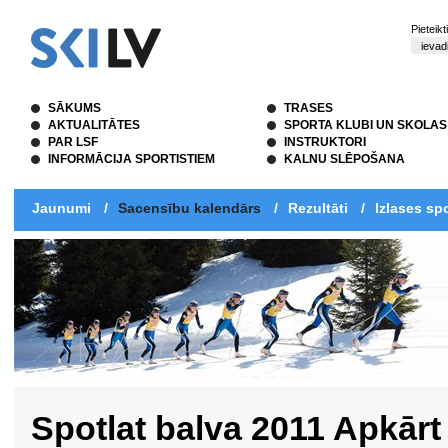
Pieteik
SĀKUMS
TRASES
AKTUALITĀTES
SPORTA KLUBI UN SKOLAS
PAR LSF
INSTRUKTORI
INFORMĀCIJA SPORTISTIEM
KALNU SLĒPOŠANA
Jaunumi
/
Sacensību kalendārs
/
Rezultāti
/
Izlases spo
Spotlat balva 2011 Apkār