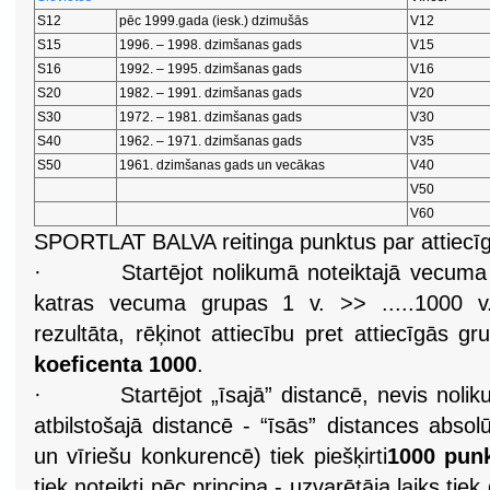
S12
pēc 1999.gada (iesk.) dzimušās
V12
S15
1996. – 1998. dzimšanas gads
V15
S16
1992. – 1995. dzimšanas gads
V16
S20
1982. – 1991. dzimšanas gads
V20
S30
1972. – 1981. dzimšanas gads
V30
S40
1962. – 1971. dzimšanas gads
V35
S50
1961. dzimšanas gads un vecākas
V40
V50
V60
SPORTLAT BALVA reitinga punktus par attiecīg
·
Startējot nolikumā noteiktajā vecuma 
katras vecuma grupas 1 v. >> .....1000 v
rezultāta, rēķinot attiecību pret attiecīgās g
koeficenta 1000
.
·
Startējot „īsajā” distancē, nevis
nolik
atbilstošajā distancē - “īsās” distances absol
un vīriešu konkurencē) tiek piešķirti
1000 punk
tiek noteikti pēc principa - uzvarētāja laiks tiek