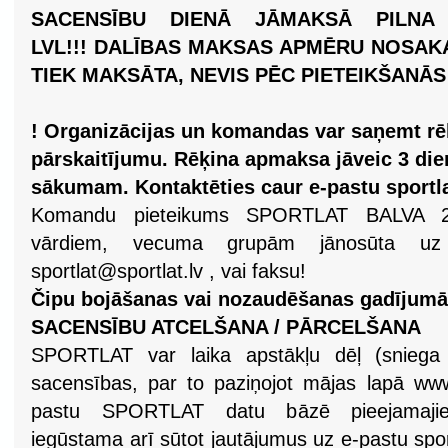
SACENSĪBU DIENĀ JĀMAKSĀ PILNA 
LVL!!!
DALĪBAS MAKSAS APMĒRU NOSAKA
TIEK MAKSĀTA, NEVIS PĒC PIETEIKŠANĀ
! Organizācijas un komandas var saņemt rē
pārskaitījumu. Rēķina apmaksa jāveic 3 die
sākumam. Kontaktēties caur e-pastu
sportl
Komandu pieteikums SPORTLAT BALVA 20
vārdiem, vecuma grupām jānosūta u
sportlat@sportlat.lv
, vai faksu!
Čipu bojāšanas vai nozaudēšanas gadījumā
SACENSĪBU ATCELŠANA / PĀRCELŠANA
SPORTLAT var laika apstākļu dēļ (sniega t
sacensības, par to paziņojot mājas lapā www.s
pastu SPORTLAT datu bāzē pieejamajiem
iegūstama arī sūtot jautājumus uz e-pastu
spo