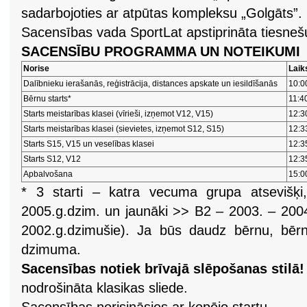
sadarbojoties ar atpūtas kompleksu „Golgāts”.
Sacensības vada SportLat apstiprināta tiesnešu
SACENSĪBU PROGRAMMA UN NOTEIKUMI
Norise
Laiks
Dalībnieku ierašanās, reģistrācija, distances apskate un iesildīšanās
10:0
Bērnu starts*
11:4
Starts meistarības klasei (vīrieši, izņemot V12, V15)
12:3
Starts meistarības klasei (sievietes, izņemot S12, S15)
12:3
Starts S15, V15 un veselības klasei
12:3
Starts S12, V12
12:3
Apbalvošana
15:0
* 3 starti – katra vecuma grupa atsevišķ
2005.g.dzim. un jaunāki >> B2 – 2003. – 200
2002.g.dzimušie). Ja būs daudz bērnu, bērni 
dzimuma.
Sacensības notiek brīvajā slēpošanas stilā
nodrošināta klasikas sliede.