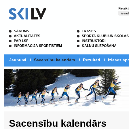
Pieteik
SĀKUMS
TRASES
AKTUALITĀTES
SPORTA KLUBI UN SKOLAS
PAR LSF
INSTRUKTORI
INFORMĀCIJA SPORTISTIEM
KALNU SLĒPOŠANA
Jaunumi
/
Sacensību kalendārs
/
Rezultāti
/
Izlases spo
Sacensību kalendārs