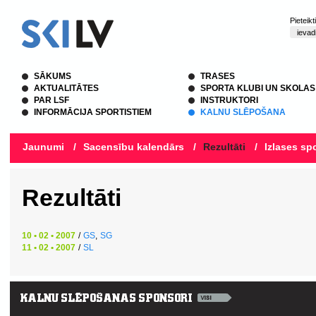
Pieteik
SĀKUMS
TRASES
AKTUALITĀTES
SPORTA KLUBI UN SKOLAS
PAR LSF
INSTRUKTORI
INFORMĀCIJA SPORTISTIEM
KALNU SLĒPOŠANA
Jaunumi
/
Sacensību kalendārs
/
Rezultāti
/
Izlases spo
Rezultāti
10 • 02 • 2007
/
GS
,
SG
11 • 02 • 2007
/
SL